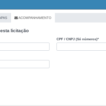
APAS
ACOMPANHAMENTO
sta licitação
CPF / CNPJ (Só números)*